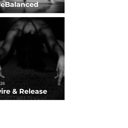
eBalanced
026
ire & Release