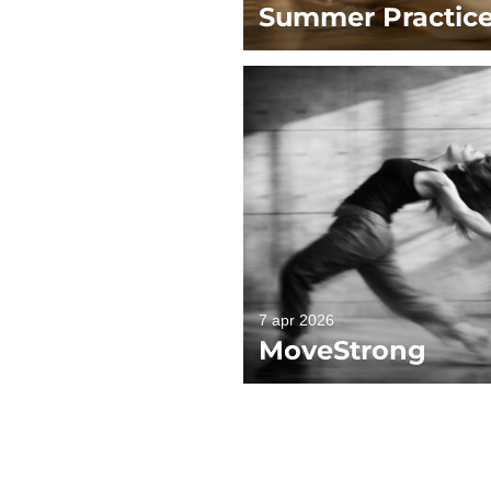
Summer Practic
7 apr 2026
MoveStrong