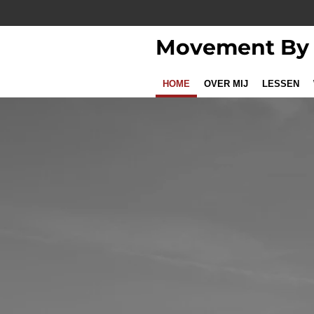
Ga
direct
Movement By
naar
de
hoofdinhoud
HOME
OVER MIJ
LESSEN