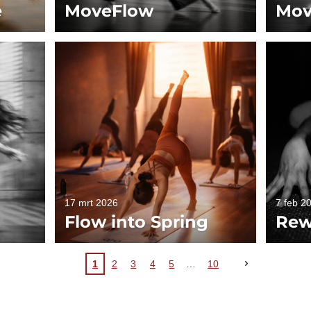
e
MoveFlow
Mov
17 mrt 2026
7 feb 2
Flow into Spring
Rew
1
2
3
4
5
10